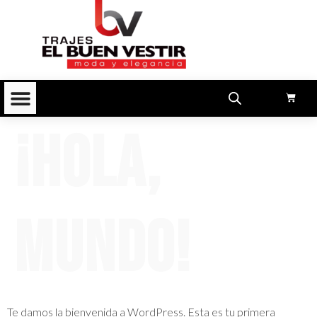
¡Hola,
mundo!
Te damos la bienvenida a WordPress. Esta es tu primera